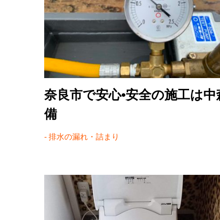
奈良市で安心•安全の施工は中
備
排水の漏れ・詰まり